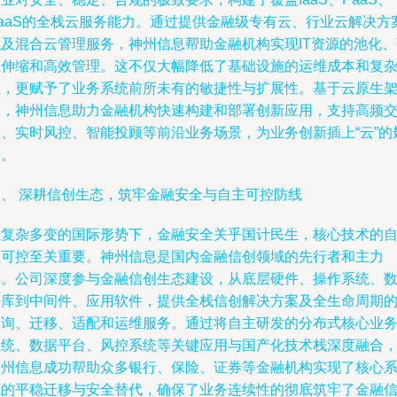
SaaS的全栈云服务能力。通过提供金融级专有云、行业云解决方
以及混合云管理服务，神州信息帮助金融机构实现IT资源的池化、
性伸缩和高效管理。这不仅大幅降低了基础设施的运维成本和复
性，更赋予了业务系统前所未有的敏捷性与扩展性。基于云原生
构，神州信息助力金融机构快速构建和部署创新应用，支持高频
易、实时风控、智能投顾等前沿业务场景，为业务创新插上“云”的
膀。
二、 深耕信创生态，筑牢金融安全与自主可控防线
在复杂多变的国际形势下，金融安全关乎国计民生，核心技术的
主可控至关重要。神州信息是国内金融信创领域的先行者和主力
军。公司深度参与金融信创生态建设，从底层硬件、操作系统、
据库到中间件、应用软件，提供全栈信创解决方案及全生命周期
咨询、迁移、适配和运维服务。通过将自主研发的分布式核心业
系统、数据平台、风控系统等关键应用与国产化技术栈深度融合
神州信息成功帮助众多银行、保险、证券等金融机构实现了核心
统的平稳迁移与安全替代，确保了业务连续性的彻底筑牢了金融