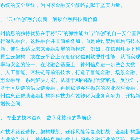
息系统的安全底线，为国家金融安全战略贡献了坚实力量。
、 “云+信创”融合创新，解锁金融科技新价值
州信息的独特优势在于将“云”的弹性能力与“信创”的自主安全基
进行深度融合。这种融合并非简单叠加，而是通过架构重构与技
创新，催生出适应未来金融发展的新模式。例如，在信创环境下
建原生云架构，或在云平台上深度优化信创软硬件性能，从而实
效率与安全的统一。在此融合基座上，神州信息进一步整合大数
据、人工智能、区块链等前沿技术，打造了智能金融、场景金融
普惠金融等一系列解决方案。从基于AI的智能信贷审批、反欺诈，
到基于区块链的供应链金融，再到赋能乡村振兴的农业农村金融
神州信息正帮助金融机构将科技力有效转化为业务竞争力，开拓
的增长空间。
四、 专业的技术咨询：数字化旅程的导航仪
面对技术路径选择、架构规划、迁移风险等复杂挑战，金融机构
需专业的引路人。神州信息凭借数十年服务金融行业的经验，提