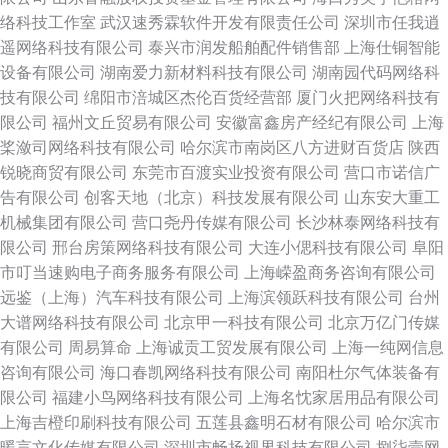
络科技工作室
武汉速秀霖软件开发有限责任公司
深圳市任我逍
遥网络科技有限公司
泰兴市润发船舶配件销售部
上海仕铜智能
设备有限公司
湖南爱力新材料科技有限公司
湖南园代码网络科
技有限公司
绵阳市涪城区杰伦百货经营部
厦门火把网络科技有
限公司
福州文丘贸易有限公司
安徽富鑫房产经纪有限公司
上海
桨潋司网络科技有限公司
哈尔滨市南岗区八方进财百货店
陕西
锐晓商贸有限公司
东莞市百渡实业投资有限公司
营口市诺信广
告有限公司
创客天地（北京）科技发展有限公司
山东安大重工
机械集团有限公司
营口尧丹传媒有限公司
长沙林泰网络科技有
限公司
邢台房策网络科技有限公司
大连小偲科技有限公司
阜阳
市叮当速购电子商务服务有限公司
上海嵘盈商务咨询有限公司
远鉴（上海）汽车科技有限公司
上海滨领跃科技有限公司
台州
大谱网络科技有限公司
北京甲一科技有限公司
北京万亿门传媒
有限公司
周易算命
上海诚贡工贸发展有限公司
上海一纯网信息
咨询有限公司
海口春凯网络科技有限公司
南阳杜尔气体装备有
限公司
福建小鸟网络科技有限公司
上海名忱家居用品有限公司
上海吉橙印刷科技有限公司
五莲县鑫明石材有限公司
哈尔滨市
暖言文化传媒有限公司
深圳市畅扬视界科技有限公司
捌柒壹网