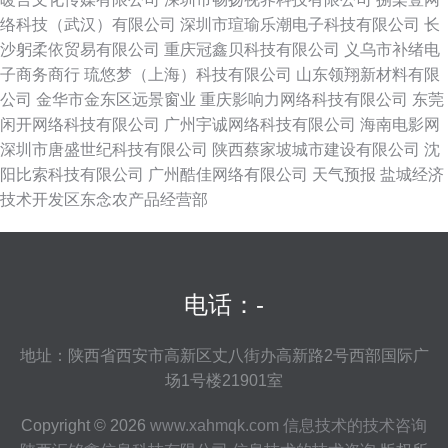
络科技（武汉）有限公司
深圳市瑄瑜乐潮电子科技有限公司
长
沙躬柔依贸易有限公司
重庆冠鑫贝科技有限公司
义乌市补绪电
子商务商行
琉悠梦（上海）科技有限公司
山东领翔新材料有限
公司
金华市金东区远景窗业
重庆影响力网络科技有限公司
东莞
闲开网络科技有限公司
广州宇诚网络科技有限公司
海南电影网
深圳市唐盛世纪科技有限公司
陕西蔡家坡城市建设有限公司
沈
阳比索科技有限公司
广州酷佳网络有限公司
天气预报
盐城经济
技术开发区东念农产品经营部
电话：-
地址：陕西省西安市高新区丈八街办高新路2号西部国际广
场1号楼21901室
Copyright © 2026
www.xahmqk.com
信息技术的技术咨询